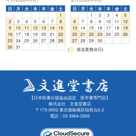
日
月
火
水
木
金
土
日
月
火
水
木
金
土
1
1
2
3
4
5
2
3
4
5
6
7
8
6
7
8
9
10
11
12
9
10
11
12
13
14
15
13
14
15
16
17
18
19
16
17
18
19
20
21
22
20
21
22
23
24
25
26
23
24
25
26
27
28
29
27
28
29
30
30
31
(
発送業務休日)
【日本医書出版協会認定 医学書専門店】
株式会社 文進堂書店
〒173-0002 東京都板橋区稲荷台2-2
電話：03-3964-3305