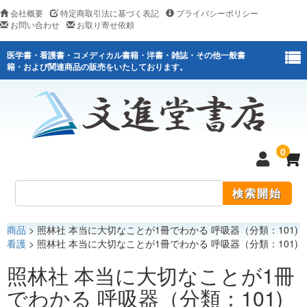
会社概要
特定商取引法に基づく表記
プライバシーポリシー
お問い合わせ
お取り寄せ依頼
医学書・看護書・コメディカル書籍・洋書・雑誌・その他一般書
籍・および関連商品の販売をいたしております。
0
商品
> 照林社 本当に大切なことが1冊でわかる 呼吸器（分類：101)
医学
看護
> 照林社 本当に大切なことが1冊でわかる 呼吸器（分類：101)
看護
照林社 本当に大切なことが1冊
でわかる 呼吸器（分類：101)
医薬関連