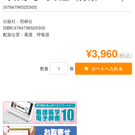
レジデント
(9784796525305)
出版社：照林社
ISBN:9784796525305
配架位置：看護 呼吸器
¥3,960
(税込)
数量
冊