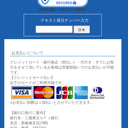
テキスト発注ナンバー入力
お支払いについて
クレジットカード・銀行振込（前払い）・代引き・すでにお取
引をさせて頂いているお客様は営業部扱いでのお支払いが可能
です。
【クレジットカード払い】
以下のカードがご利用可能です。
※お支払い回数は１回払いとさせていただきます。
【銀行口座のご案内】
銀行名：三菱東京ＵＦＪ銀行
支店：新板橋支店(185)
科目：普通 4367191