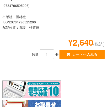
レジデント
(9784796525206)
出版社：照林社
ISBN:9784796525206
配架位置：看護 検査値
¥2,640
(税込)
数量
冊