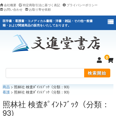
会社概要
特定商取引法に基づく表記
プライバシーポリシー
お問い合わせ
お取り寄せ依頼
医学書・看護書・コメディカル書籍・洋書・雑誌・その他一般書
籍・および関連商品の販売をいたしております。
0
商品
> 照林社 検査ﾎﾟｲﾝﾄﾌﾞｯｸ（分類：93)
医学
看護
> 照林社 検査ﾎﾟｲﾝﾄﾌﾞｯｸ（分類：93)
看護
照林社 検査ﾎﾟｲﾝﾄﾌﾞｯｸ（分類：
93)
医薬関連