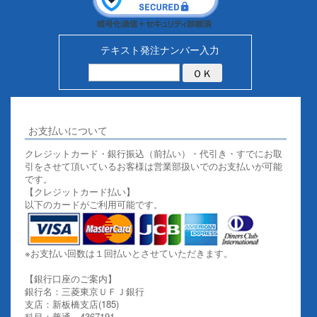
テキスト発注ナンバー入力
お支払いについて
クレジットカード・銀行振込（前払い）・代引き・すでにお取
引をさせて頂いているお客様は営業部扱いでのお支払いが可能
です。
【クレジットカード払い】
以下のカードがご利用可能です。
※お支払い回数は１回払いとさせていただきます。
【銀行口座のご案内】
銀行名：三菱東京ＵＦＪ銀行
支店：新板橋支店(185)
科目：普通 4367191