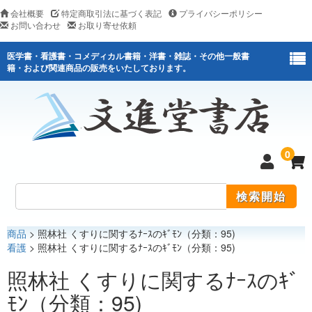
会社概要
特定商取引法に基づく表記
プライバシーポリシー
お問い合わせ
お取り寄せ依頼
医学書・看護書・コメディカル書籍・洋書・雑誌・その他一般書
籍・および関連商品の販売をいたしております。
0
商品
> 照林社 くすりに関するﾅｰｽのｷﾞﾓﾝ（分類：95)
医学
看護
> 照林社 くすりに関するﾅｰｽのｷﾞﾓﾝ（分類：95)
看護
照林社 くすりに関するﾅｰｽのｷﾞ
ﾓﾝ（分類：95)
医薬関連