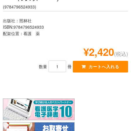
レジデント
(9784796524933)
出版社：照林社
ISBN:9784796524933
配架位置：看護 薬
¥2,420
(税込)
数量
冊