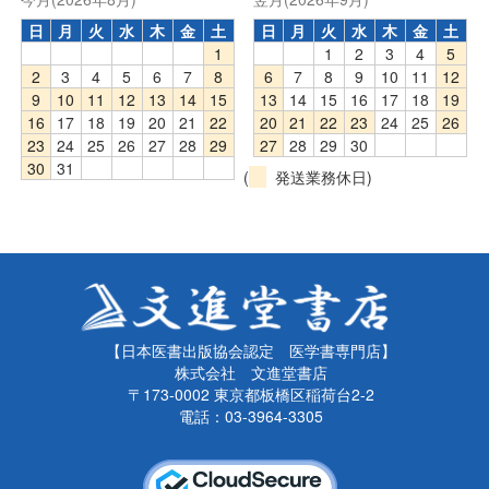
日
月
火
水
木
金
土
日
月
火
水
木
金
土
1
1
2
3
4
5
2
3
4
5
6
7
8
6
7
8
9
10
11
12
9
10
11
12
13
14
15
13
14
15
16
17
18
19
16
17
18
19
20
21
22
20
21
22
23
24
25
26
23
24
25
26
27
28
29
27
28
29
30
30
31
(
発送業務休日)
【日本医書出版協会認定 医学書専門店】
株式会社 文進堂書店
〒173-0002 東京都板橋区稲荷台2-2
電話：03-3964-3305