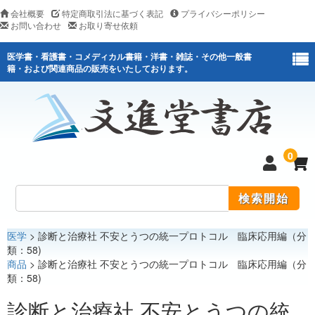
会社概要
特定商取引法に基づく表記
プライバシーポリシー
お問い合わせ
お取り寄せ依頼
医学書・看護書・コメディカル書籍・洋書・雑誌・その他一般書
籍・および関連商品の販売をいたしております。
0
医学
> 診断と治療社 不安とうつの統一プロトコル 臨床応用編（分
医学
類：58)
商品
> 診断と治療社 不安とうつの統一プロトコル 臨床応用編（分
看護
類：58)
医薬関連
診断と治療社 不安とうつの統