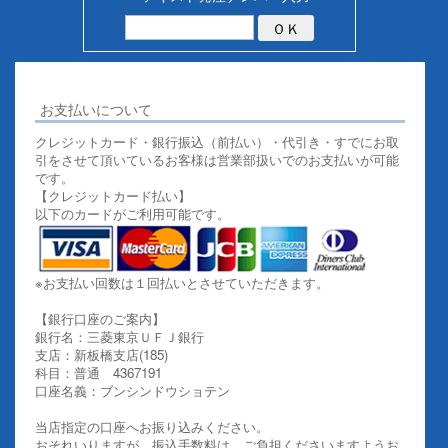
お支払いについて
クレジットカード・銀行振込（前払い）・代引き・すでにお取
引をさせて頂いているお客様は営業部扱いでのお支払いが可能
です。
【クレジットカード払い】
以下のカードがご利用可能です。
※お支払い回数は１回払いとさせていただきます。
【銀行口座のご案内】
銀行名：三菱東京ＵＦＪ銀行
支店：新板橋支店(185)
科目：普通 4367191
口座名義：ブンシンドウショテン
当店指定の口座へお振り込みください。
おそれいりますが、振込手数料は、ご負担くださいますようお