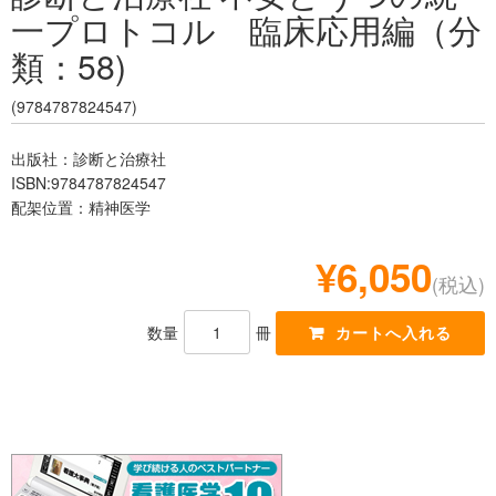
一プロトコル 臨床応用編（分
レジデント
類：58)
(9784787824547)
出版社：診断と治療社
ISBN:9784787824547
配架位置：精神医学
¥6,050
(税込)
数量
冊