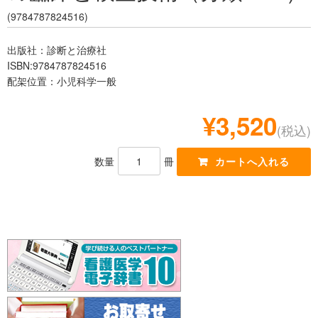
レジデント
(9784787824516)
出版社：診断と治療社
ISBN:9784787824516
配架位置：小児科学一般
¥3,520
(税込)
数量
冊