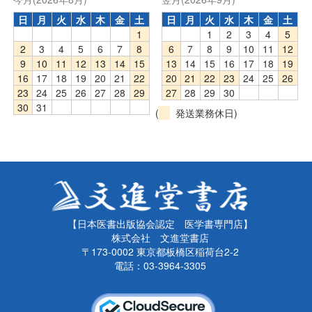
日
月
火
水
木
金
土
日
月
火
水
木
金
土
1
1
2
3
4
5
2
3
4
5
6
7
8
6
7
8
9
10
11
12
9
10
11
12
13
14
15
13
14
15
16
17
18
19
16
17
18
19
20
21
22
20
21
22
23
24
25
26
23
24
25
26
27
28
29
27
28
29
30
30
31
(
発送業務休日)
【日本医書出版協会認定 医学書専門店】
株式会社 文進堂書店
〒173-0002 東京都板橋区稲荷台2-2
電話：03-3964-3305