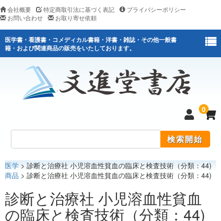
会社概要
特定商取引法に基づく表記
プライバシーポリシー
お問い合わせ
お取り寄せ依頼
医学書・看護書・コメディカル書籍・洋書・雑誌・その他一般書
籍・および関連商品の販売をいたしております。
0
医学
> 診断と治療社 小児溶血性貧血の臨床と検査技術（分類：44)
医学
商品
> 診断と治療社 小児溶血性貧血の臨床と検査技術（分類：44)
看護
診断と治療社 小児溶血性貧血
の臨床と検査技術（分類：44)
医薬関連