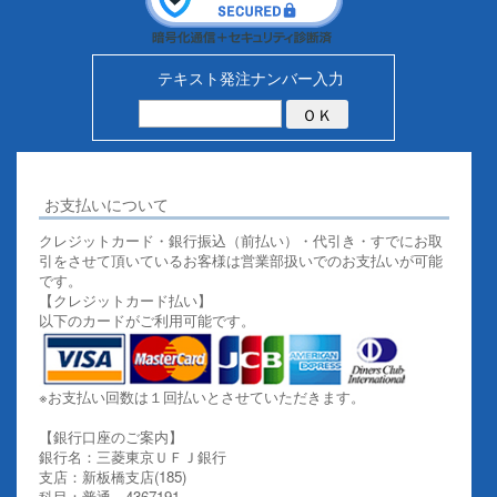
テキスト発注ナンバー入力
お支払いについて
クレジットカード・銀行振込（前払い）・代引き・すでにお取
引をさせて頂いているお客様は営業部扱いでのお支払いが可能
です。
【クレジットカード払い】
以下のカードがご利用可能です。
※お支払い回数は１回払いとさせていただきます。
【銀行口座のご案内】
銀行名：三菱東京ＵＦＪ銀行
支店：新板橋支店(185)
科目：普通 4367191