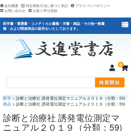
会社概要
特定商取引法に基づく表記
プライバシーポリシー
お問い合わせ
お取り寄せ依頼
医学書・看護書・コメディカル書籍・洋書・雑誌・その他一般書
籍・および関連商品の販売をいたしております。
0
医学
> 診断と治療社 誘発電位測定マニュアル２０１９（分類：59)
医学
商品
> 診断と治療社 誘発電位測定マニュアル２０１９（分類：59)
看護
診断と治療社 誘発電位測定マ
ニュアル２０１９（分類：59)
医薬関連