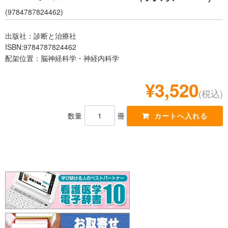
レジデント
(9784787824462)
出版社：診断と治療社
ISBN:9784787824462
配架位置：脳神経科学・神経内科学
¥3,520
(税込)
数量
冊