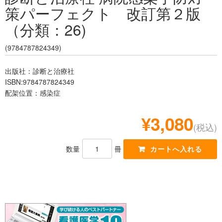
策パーフェクト 改訂第２版
レジデント
（分類：26)
(9784787824349)
出版社：診断と治療社
ISBN:9784787824349
配架位置：感染症
¥3,080
(税込)
数量
冊