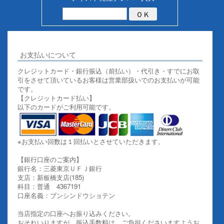
お支払いについて
クレジットカード・銀行振込（前払い）・代引き・すでにお取
引をさせて頂いているお客様は営業部扱いでのお支払いが可能
です。
【クレジットカード払い】
以下のカードがご利用可能です。
※お支払い回数は１回払いとさせていただきます。
【銀行口座のご案内】
銀行名：三菱東京ＵＦＪ銀行
支店：新板橋支店(185)
科目：普通 4367191
口座名義：ブンシンドウショテン
当店指定の口座へお振り込みください。
おそれいりますが、振込手数料は、ご負担くださいますようお