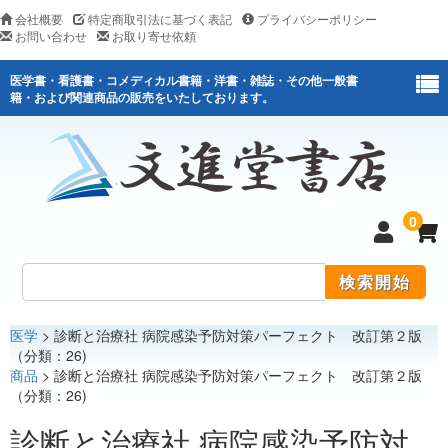
会社概要
特定商取引法に基づく表記
プライバシーポリシー
お問い合わせ
お取り寄せ依頼
医学書・看護書・コメディカル書籍・洋書・雑誌・その他一般書
籍・および関連商品の販売をいたしております。
0
医学
> 診断と治療社 病院感染予防対策パーフェクト 改訂第２版
医学
（分類：26)
商品
> 診断と治療社 病院感染予防対策パーフェクト 改訂第２版
看護
（分類：26)
医薬関連
診断と治療社 病院感染予防対