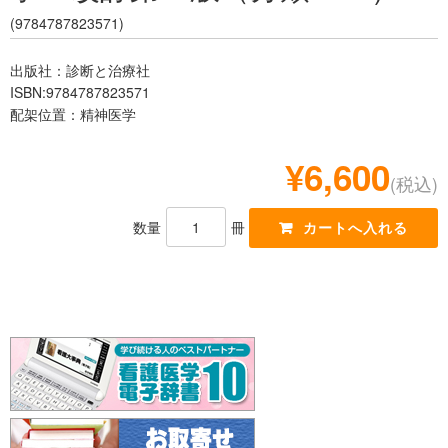
レジデント
(9784787823571)
出版社：診断と治療社
ISBN:9784787823571
配架位置：精神医学
¥6,600
(税込)
数量
冊