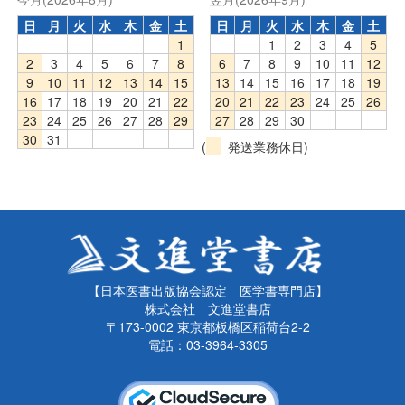
日
月
火
水
木
金
土
日
月
火
水
木
金
土
1
1
2
3
4
5
2
3
4
5
6
7
8
6
7
8
9
10
11
12
9
10
11
12
13
14
15
13
14
15
16
17
18
19
16
17
18
19
20
21
22
20
21
22
23
24
25
26
23
24
25
26
27
28
29
27
28
29
30
30
31
(
発送業務休日)
【日本医書出版協会認定 医学書専門店】
株式会社 文進堂書店
〒173-0002 東京都板橋区稲荷台2-2
電話：03-3964-3305