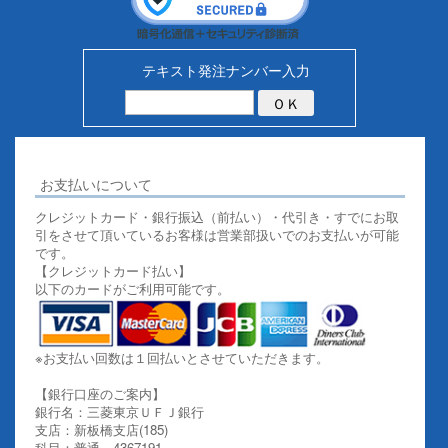
テキスト発注ナンバー入力
お支払いについて
クレジットカード・銀行振込（前払い）・代引き・すでにお取
引をさせて頂いているお客様は営業部扱いでのお支払いが可能
です。
【クレジットカード払い】
以下のカードがご利用可能です。
※お支払い回数は１回払いとさせていただきます。
【銀行口座のご案内】
銀行名：三菱東京ＵＦＪ銀行
支店：新板橋支店(185)
科目：普通 4367191