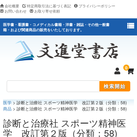
会社概要
特定商取引法に基づく表記
プライバシーポリシー
お問い合わせ
お取り寄せ依頼
医学書・看護書・コメディカル書籍・洋書・雑誌・その他一般書
籍・および関連商品の販売をいたしております。
0
医学
> 診断と治療社 スポーツ精神医学 改訂第２版（分類：58)
医学
商品
> 診断と治療社 スポーツ精神医学 改訂第２版（分類：58)
看護
診断と治療社 スポーツ精神医
学 改訂第２版（分類：58)
医薬関連