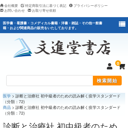
会社概要
特定商取引法に基づく表記
プライバシーポリシー
お問い合わせ
お取り寄せ依頼
医学書・看護書・コメディカル書籍・洋書・雑誌・その他一般書
籍・および関連商品の販売をいたしております。
0
医学
> 診断と治療社 初中級者のための読み解く疫学スタンダード
医学
（分類：72)
商品
> 診断と治療社 初中級者のための読み解く疫学スタンダード
看護
（分類：72)
医薬関連
診断と治療社 初中級者のため