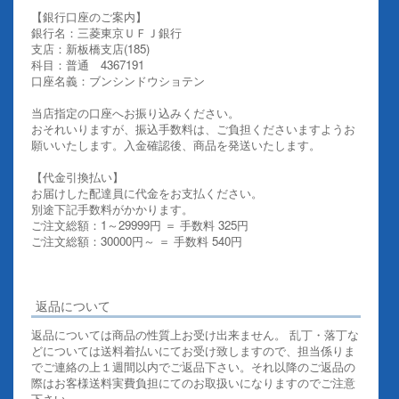
【銀行口座のご案内】
銀行名：三菱東京ＵＦＪ銀行
支店：新板橋支店(185)
科目：普通 4367191
口座名義：ブンシンドウショテン
当店指定の口座へお振り込みください。
おそれいりますが、振込手数料は、ご負担くださいますようお
願いいたします。入金確認後、商品を発送いたします。
【代金引換払い】
お届けした配達員に代金をお支払ください。
別途下記手数料がかかります。
ご注文総額：1～29999円 ＝ 手数料 325円
ご注文総額：30000円～ ＝ 手数料 540円
その他お支払いについての詳細はこちらを御覧ください
返品について
返品については商品の性質上お受け出来ません。 乱丁・落丁な
どについては送料着払いにてお受け致しますので、担当係りま
でご連絡の上１週間以内でご返品下さい。それ以降のご返品の
際はお客様送料実費負担にてのお取扱いになりますのでご注意
下さい。