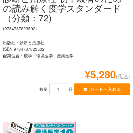
の読み解く疫学スタンダード
レジデント
（分類：72)
(9784787823502)
出版社：診断と治療社
ISBN:9784787823502
配架位置：疫学・環境医学・産業医学
¥5,280
(税込)
数量
冊