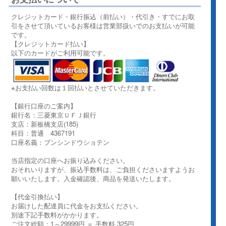
クレジットカード・銀行振込（前払い）・代引き・すでにお取
引をさせて頂いているお客様は営業部扱いでのお支払いが可能
です。
【クレジットカード払い】
以下のカードがご利用可能です。
※お支払い回数は１回払いとさせていただきます。
【銀行口座のご案内】
銀行名：三菱東京ＵＦＪ銀行
支店：新板橋支店(185)
科目：普通 4367191
口座名義：ブンシンドウショテン
当店指定の口座へお振り込みください。
おそれいりますが、振込手数料は、ご負担くださいますようお
願いいたします。入金確認後、商品を発送いたします。
【代金引換払い】
お届けした配達員に代金をお支払ください。
別途下記手数料がかかります。
ご注文総額：1～29999円 ＝ 手数料 325円