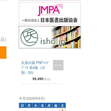
税込)
丸善出版 PNFﾊﾝﾄﾞ
ﾌﾞｯｸ 第4版（分
類：50)
¥6,490
(税込)
今月(2026年8月)
日
月
火
水
木
金
土
1