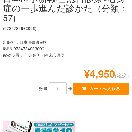
症の一歩進んだ診かた（分類：
レジデント
57)
(9784784963096)
出版社：日本医事新報社
ISBN:9784784963096
配架位置：心身医学・臨床心理学
¥4,950
(税込)
数量
冊