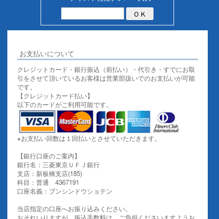
お支払いについて
クレジットカード・銀行振込（前払い）・代引き・すでにお取
引をさせて頂いているお客様は営業部扱いでのお支払いが可能
です。
【クレジットカード払い】
以下のカードがご利用可能です。
※お支払い回数は１回払いとさせていただきます。
【銀行口座のご案内】
銀行名：三菱東京ＵＦＪ銀行
支店：新板橋支店(185)
科目：普通 4367191
口座名義：ブンシンドウショテン
当店指定の口座へお振り込みください。
おそれいりますが、振込手数料は、ご負担くださいますようお