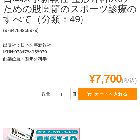
ための股関節のスポーツ診療の
レジデント
すべて（分類：49)
(9784784958979)
出版社：日本医事新報社
ISBN:9784784958979
配架位置：整形外科学
¥7,700
(税込)
数量
冊