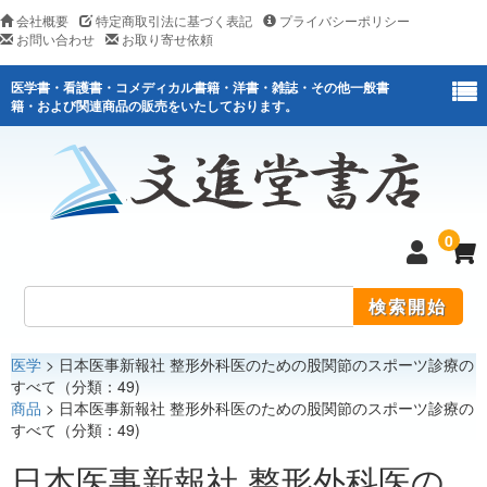
会社概要
特定商取引法に基づく表記
プライバシーポリシー
お問い合わせ
お取り寄せ依頼
医学書・看護書・コメディカル書籍・洋書・雑誌・その他一般書
籍・および関連商品の販売をいたしております。
0
医学
> 日本医事新報社 整形外科医のための股関節のスポーツ診療の
医学
すべて（分類：49)
商品
> 日本医事新報社 整形外科医のための股関節のスポーツ診療の
看護
すべて（分類：49)
医薬関連
日本医事新報社 整形外科医の