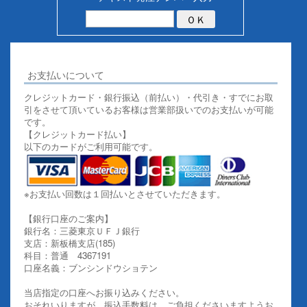
お支払いについて
クレジットカード・銀行振込（前払い）・代引き・すでにお取
引をさせて頂いているお客様は営業部扱いでのお支払いが可能
です。
【クレジットカード払い】
以下のカードがご利用可能です。
※お支払い回数は１回払いとさせていただきます。
【銀行口座のご案内】
銀行名：三菱東京ＵＦＪ銀行
支店：新板橋支店(185)
科目：普通 4367191
口座名義：ブンシンドウショテン
当店指定の口座へお振り込みください。
おそれいりますが、振込手数料は、ご負担くださいますようお