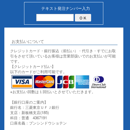
テキスト発注ナンバー入力
お支払いについて
クレジットカード・銀行振込（前払い）・代引き・すでにお取
引をさせて頂いているお客様は営業部扱いでのお支払いが可能
です。
【クレジットカード払い】
以下のカードがご利用可能です。
※お支払い回数は１回払いとさせていただきます。
【銀行口座のご案内】
銀行名：三菱東京ＵＦＪ銀行
支店：新板橋支店(185)
科目：普通 4367191
口座名義：ブンシンドウショテン