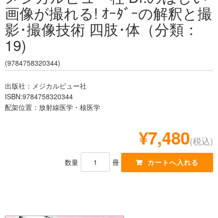
画像が撮れる! ｵｰﾀﾞｰの解釈と撮
レジデント
影･撮像技術 四肢･体（分類：
19)
(9784758320344)
出版社：メジカルビュー社
ISBN:9784758320344
配架位置：放射線医学・核医学
¥7,480
(税込)
数量
冊