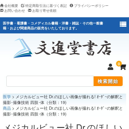
会社概要
特定商取引法に基づく表記
プライバシーポリシー
お問い合わせ
お取り寄せ依頼
医学書・看護書・コメディカル書籍・洋書・雑誌・その他一般書
籍・および関連商品の販売をいたしております。
0
医学
> メジカルビュー社 Dr.のほしい画像が撮れる! ｵｰﾀﾞｰの解釈と
医学
撮影･撮像技術 四肢･体（分類：19)
商品
> メジカルビュー社 Dr.のほしい画像が撮れる! ｵｰﾀﾞｰの解釈と
看護
撮影･撮像技術 四肢･体（分類：19)
医薬関連
メジカルビュー社 Dr.のほしい