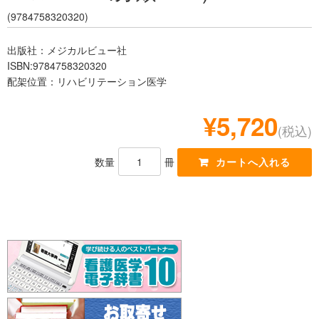
レジデント
(9784758320320)
出版社：メジカルビュー社
ISBN:9784758320320
配架位置：リハビリテーション医学
¥5,720
(税込)
数量
冊