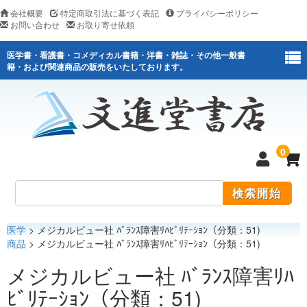
会社概要
特定商取引法に基づく表記
プライバシーポリシー
お問い合わせ
お取り寄せ依頼
医学書・看護書・コメディカル書籍・洋書・雑誌・その他一般書
籍・および関連商品の販売をいたしております。
0
医学
> メジカルビュー社 ﾊﾞﾗﾝｽ障害ﾘﾊﾋﾞﾘﾃｰｼｮﾝ（分類：51)
医学
商品
> メジカルビュー社 ﾊﾞﾗﾝｽ障害ﾘﾊﾋﾞﾘﾃｰｼｮﾝ（分類：51)
看護
メジカルビュー社 ﾊﾞﾗﾝｽ障害ﾘﾊ
ﾋﾞﾘﾃｰｼｮﾝ（分類：51)
医薬関連