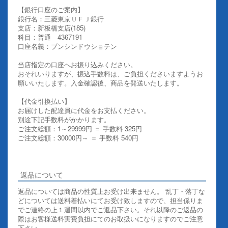
【銀行口座のご案内】
銀行名：三菱東京ＵＦＪ銀行
支店：新板橋支店(185)
科目：普通 4367191
口座名義：ブンシンドウショテン
当店指定の口座へお振り込みください。
おそれいりますが、振込手数料は、ご負担くださいますようお
願いいたします。入金確認後、商品を発送いたします。
【代金引換払い】
お届けした配達員に代金をお支払ください。
別途下記手数料がかかります。
ご注文総額：1～29999円 ＝ 手数料 325円
ご注文総額：30000円～ ＝ 手数料 540円
その他お支払いについての詳細はこちらを御覧ください
返品について
返品については商品の性質上お受け出来ません。 乱丁・落丁な
どについては送料着払いにてお受け致しますので、担当係りま
でご連絡の上１週間以内でご返品下さい。それ以降のご返品の
際はお客様送料実費負担にてのお取扱いになりますのでご注意
下さい。