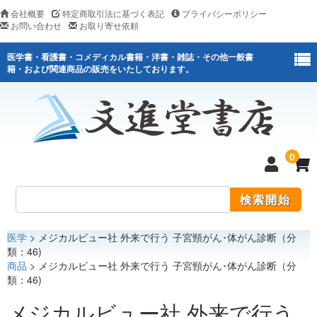
会社概要
特定商取引法に基づく表記
プライバシーポリシー
お問い合わせ
お取り寄せ依頼
医学書・看護書・コメディカル書籍・洋書・雑誌・その他一般書
籍・および関連商品の販売をいたしております。
0
医学
> メジカルビュー社 外来で行う 子宮頸がん･体がん診断（分
医学
類：46)
商品
> メジカルビュー社 外来で行う 子宮頸がん･体がん診断（分
看護
類：46)
医薬関連
メジカルビュー社 外来で行う