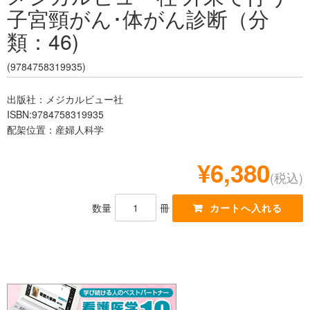
子宮頸がん･体がん診断（分
レジデント
類：46)
(9784758319935)
出版社：メジカルビュー社
ISBN:9784758319935
配架位置：産婦人科学
¥6,380
(税込)
数量
冊