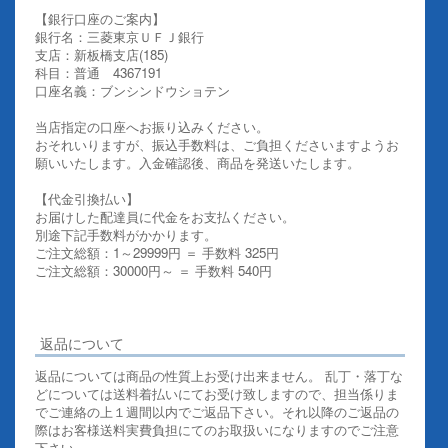
【銀行口座のご案内】
銀行名：三菱東京ＵＦＪ銀行
支店：新板橋支店(185)
科目：普通 4367191
口座名義：ブンシンドウショテン
当店指定の口座へお振り込みください。
おそれいりますが、振込手数料は、ご負担くださいますようお
願いいたします。入金確認後、商品を発送いたします。
【代金引換払い】
お届けした配達員に代金をお支払ください。
別途下記手数料がかかります。
ご注文総額：1～29999円 ＝ 手数料 325円
ご注文総額：30000円～ ＝ 手数料 540円
その他お支払いについての詳細はこちらを御覧ください
返品について
返品については商品の性質上お受け出来ません。 乱丁・落丁な
どについては送料着払いにてお受け致しますので、担当係りま
でご連絡の上１週間以内でご返品下さい。それ以降のご返品の
際はお客様送料実費負担にてのお取扱いになりますのでご注意
下さい。