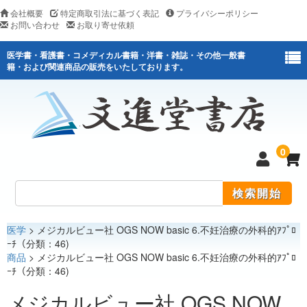
会社概要
特定商取引法に基づく表記
プライバシーポリシー
お問い合わせ
お取り寄せ依頼
医学書・看護書・コメディカル書籍・洋書・雑誌・その他一般書
籍・および関連商品の販売をいたしております。
0
医学
> メジカルビュー社 OGS NOW basic 6.不妊治療の外科的ｱﾌﾟﾛ
医学
ｰﾁ（分類：46)
商品
> メジカルビュー社 OGS NOW basic 6.不妊治療の外科的ｱﾌﾟﾛ
看護
ｰﾁ（分類：46)
医薬関連
メジカルビュー社 OGS NOW