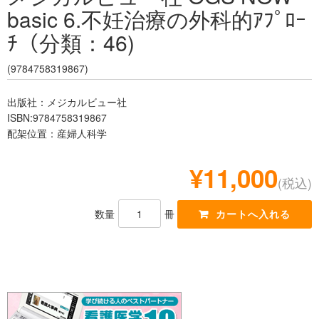
basic 6.不妊治療の外科的ｱﾌﾟﾛｰ
レジデント
ﾁ（分類：46)
(9784758319867)
出版社：メジカルビュー社
ISBN:9784758319867
配架位置：産婦人科学
¥11,000
(税込)
数量
冊