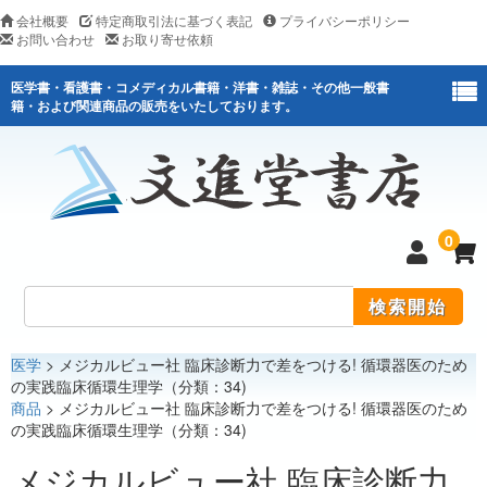
会社概要
特定商取引法に基づく表記
プライバシーポリシー
お問い合わせ
お取り寄せ依頼
医学書・看護書・コメディカル書籍・洋書・雑誌・その他一般書
籍・および関連商品の販売をいたしております。
0
医学
> メジカルビュー社 臨床診断力で差をつける! 循環器医のため
医学
の実践臨床循環生理学（分類：34)
商品
> メジカルビュー社 臨床診断力で差をつける! 循環器医のため
看護
の実践臨床循環生理学（分類：34)
医薬関連
メジカルビュー社 臨床診断力