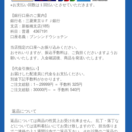
※お支払い回数は１回払いとさせていただきます。
【銀行口座のご案内】
銀行名：三菱東京ＵＦＪ銀行
支店：新板橋支店(185)
科目：普通 4367191
口座名義：ブンシンドウショテン
当店指定の口座へお振り込みください。
おそれいりますが、振込手数料は、ご負担くださいますようお
願いいたします。入金確認後、商品を発送いたします。
【代金引換払い】
お届けした配達員に代金をお支払ください。
別途下記手数料がかかります。
ご注文総額：1～29999円 ＝ 手数料 325円
ご注文総額：30000円～ ＝ 手数料 540円
その他お支払いについての詳細はこちらを御覧ください
返品について
返品については商品の性質上お受け出来ません。 乱丁・落丁な
どについては送料着払いにてお受け致しますので、担当係りま
でご連絡の上１週間以内でご返品下さい。それ以降のご返品の