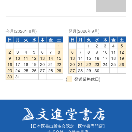
今月(2026年8月)
翌月(2026年9月)
日
月
火
水
木
金
土
日
月
火
水
木
金
土
1
1
2
3
4
5
2
3
4
5
6
7
8
6
7
8
9
10
11
12
9
10
11
12
13
14
15
13
14
15
16
17
18
19
16
17
18
19
20
21
22
20
21
22
23
24
25
26
23
24
25
26
27
28
29
27
28
29
30
30
31
(
発送業務休日)
【日本医書出版協会認定 医学書専門店】
株式会社 文進堂書店