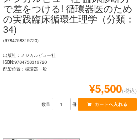
で差をつける! 循環器医のため
レジデント
の実践臨床循環生理学（分類：
34)
(9784758319720)
出版社：メジカルビュー社
ISBN:9784758319720
配架位置：循環器一般
¥5,500
(税込)
数量
冊