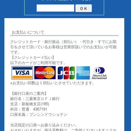
お支払いについて
クレジットカード・銀行振込（前払い）・代引き・すでにお取
引をさせて頂いているお客様は営業部扱いでのお支払いが可能
です。
【クレジットカード払い】
以下のカードがご利用可能です。
※お支払い回数は１回払いとさせていただきます。
【銀行口座のご案内】
銀行名：三菱東京ＵＦＪ銀行
支店：新板橋支店(185)
科目：普通 4367191
口座名義：ブンシンドウショテン
当店指定の口座へお振り込みください。
おそれいりますが、振込手数料は、ご負担くださいますようお