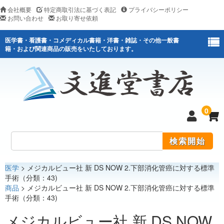
会社概要
特定商取引法に基づく表記
プライバシーポリシー
お問い合わせ
お取り寄せ依頼
医学書・看護書・コメディカル書籍・洋書・雑誌・その他一般書
籍・および関連商品の販売をいたしております。
0
医学
> メジカルビュー社 新 DS NOW 2.下部消化管癌に対する標準
医学
手術（分類：43)
商品
> メジカルビュー社 新 DS NOW 2.下部消化管癌に対する標準
看護
手術（分類：43)
医薬関連
メジカルビュー社 新 DS NOW