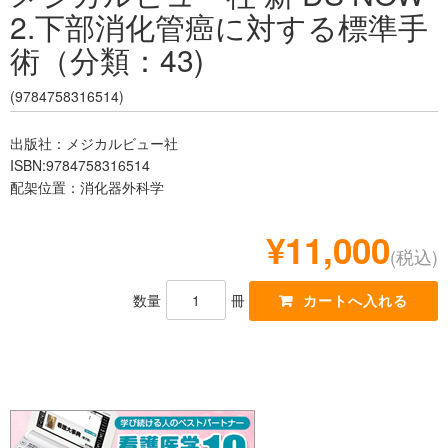
2.下部消化管癌に対する標準手
レジデント
術（分類：43)
(9784758316514)
出版社：メジカルビュー社
ISBN:9784758316514
配架位置：消化器外科学
¥11,000
(税込)
数量
冊