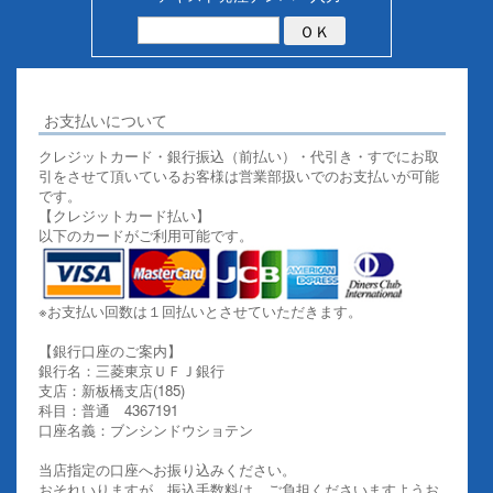
お支払いについて
クレジットカード・銀行振込（前払い）・代引き・すでにお取
引をさせて頂いているお客様は営業部扱いでのお支払いが可能
です。
【クレジットカード払い】
以下のカードがご利用可能です。
※お支払い回数は１回払いとさせていただきます。
【銀行口座のご案内】
銀行名：三菱東京ＵＦＪ銀行
支店：新板橋支店(185)
科目：普通 4367191
口座名義：ブンシンドウショテン
当店指定の口座へお振り込みください。
おそれいりますが、振込手数料は、ご負担くださいますようお