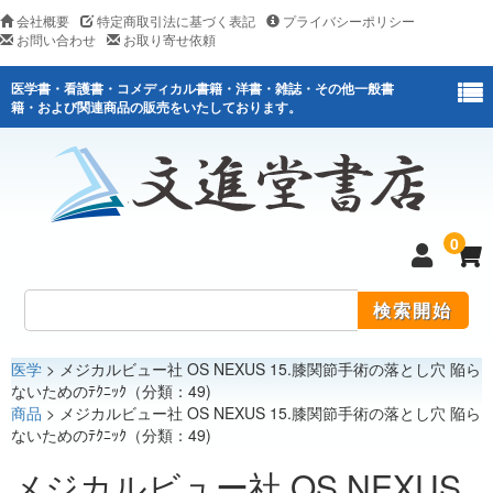
会社概要
特定商取引法に基づく表記
プライバシーポリシー
お問い合わせ
お取り寄せ依頼
医学書・看護書・コメディカル書籍・洋書・雑誌・その他一般書
籍・および関連商品の販売をいたしております。
0
医学
> メジカルビュー社 OS NEXUS 15.膝関節手術の落とし穴 陥ら
医学
ないためのﾃｸﾆｯｸ（分類：49)
商品
> メジカルビュー社 OS NEXUS 15.膝関節手術の落とし穴 陥ら
看護
ないためのﾃｸﾆｯｸ（分類：49)
医薬関連
メジカルビュー社 OS NEXUS