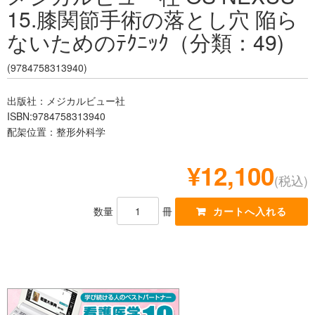
15.膝関節手術の落とし穴 陥ら
レジデント
ないためのﾃｸﾆｯｸ（分類：49)
(9784758313940)
出版社：メジカルビュー社
ISBN:9784758313940
配架位置：整形外科学
¥12,100
(税込)
数量
冊