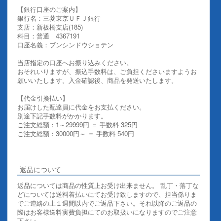
【銀行口座のご案内】
銀行名：三菱東京ＵＦＪ銀行
支店：新板橋支店(185)
科目：普通 4367191
口座名義：ブンシンドウショテン
当店指定の口座へお振り込みください。
おそれいりますが、振込手数料は、ご負担くださいますようお
願いいたします。入金確認後、商品を発送いたします。
【代金引換払い】
お届けした配達員に代金をお支払ください。
別途下記手数料がかかります。
ご注文総額：1～29999円 ＝ 手数料 325円
ご注文総額：30000円～ ＝ 手数料 540円
その他お支払いについての詳細はこちらを御覧ください
返品について
返品については商品の性質上お受け出来ません。 乱丁・落丁な
どについては送料着払いにてお受け致しますので、担当係りま
でご連絡の上１週間以内でご返品下さい。それ以降のご返品の
際はお客様送料実費負担にてのお取扱いになりますのでご注意
下さい。