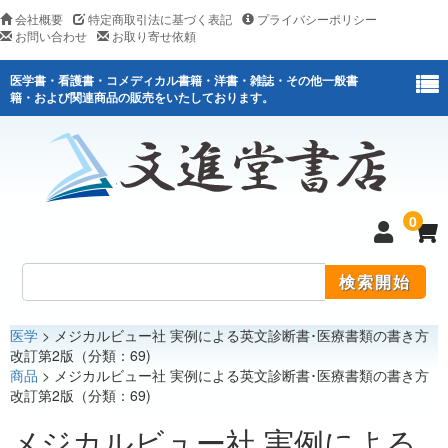
会社概要
特定商取引法に基づく表記
プライバシーポリシー
お問い合わせ
お取り寄せ依頼
医学書・看護書・コメディカル書籍・洋書・雑誌・その他一般書
籍・および関連商品の販売をいたしております。
0
医学
> メジカルビュー社 実例による英文診断書･医療書類の書き方
医学
改訂第2版（分類：69)
商品
> メジカルビュー社 実例による英文診断書･医療書類の書き方
看護
改訂第2版（分類：69)
医薬関連
メジカルビュー社 実例による