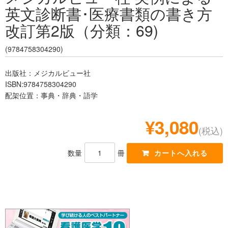
英文診断書･医療書類の書き方
レジデント
改訂第2版（分類：69)
(9784758304290)
出版社：メジカルビュー社
ISBN:9784758304290
配架位置：事典・辞典・語学
¥3,080
(税込)
数量
冊