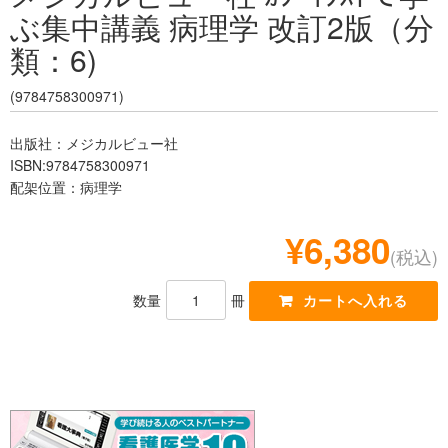
ぶ集中講義 病理学 改訂2版（分
レジデント
類：6)
(9784758300971)
出版社：メジカルビュー社
ISBN:9784758300971
配架位置：病理学
¥6,380
(税込)
数量
冊