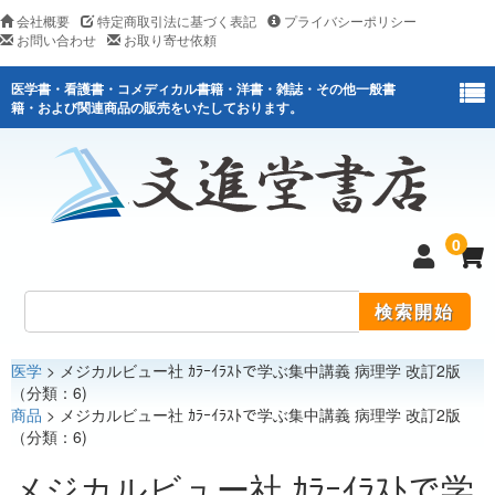
会社概要
特定商取引法に基づく表記
プライバシーポリシー
お問い合わせ
お取り寄せ依頼
医学書・看護書・コメディカル書籍・洋書・雑誌・その他一般書
籍・および関連商品の販売をいたしております。
0
医学
> メジカルビュー社 ｶﾗｰｲﾗｽﾄで学ぶ集中講義 病理学 改訂2版
医学
（分類：6)
商品
> メジカルビュー社 ｶﾗｰｲﾗｽﾄで学ぶ集中講義 病理学 改訂2版
看護
（分類：6)
医薬関連
メジカルビュー社 ｶﾗｰｲﾗｽﾄで学