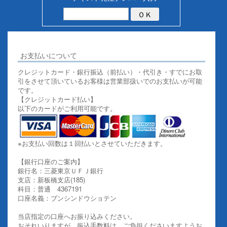
お支払いについて
クレジットカード・銀行振込（前払い）・代引き・すでにお取
引をさせて頂いているお客様は営業部扱いでのお支払いが可能
です。
【クレジットカード払い】
以下のカードがご利用可能です。
※お支払い回数は１回払いとさせていただきます。
【銀行口座のご案内】
銀行名：三菱東京ＵＦＪ銀行
支店：新板橋支店(185)
科目：普通 4367191
口座名義：ブンシンドウショテン
当店指定の口座へお振り込みください。
おそれいりますが、振込手数料は、ご負担くださいますようお