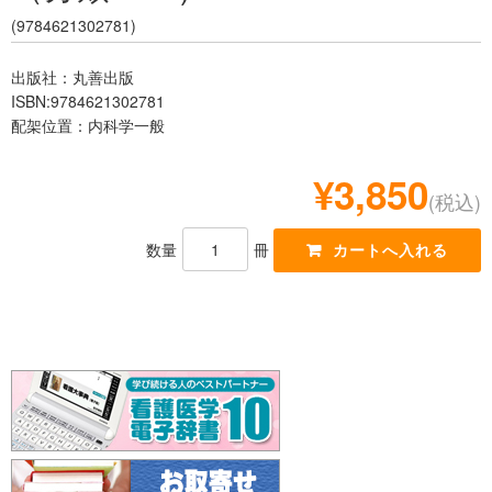
レジデント
(9784621302781)
出版社：丸善出版
ISBN:9784621302781
配架位置：内科学一般
¥3,850
(税込)
数量
冊