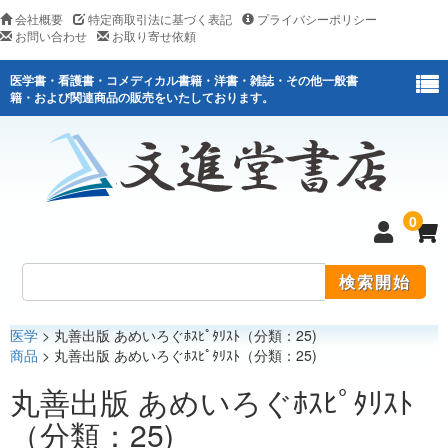
会社概要
特定商取引法に基づく表記
プライバシーポリシー
お問い合わせ
お取り寄せ依頼
医学書・看護書・コメディカル書籍・洋書・雑誌・その他一般書
籍・および関連商品の販売をいたしております。
0
医学
> 丸善出版 あめいろぐﾎｽﾋﾟﾀﾘｽﾄ（分類：25)
医学
商品
> 丸善出版 あめいろぐﾎｽﾋﾟﾀﾘｽﾄ（分類：25)
看護
丸善出版 あめいろぐﾎｽﾋﾟﾀﾘｽﾄ
（分類：25)
医薬関連