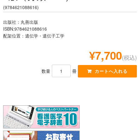
レジデント
(9784621088616)
出版社：丸善出版
ISBN:9784621088616
配架位置：遺伝学・遺伝子工学
¥7,700
(税込)
数量
冊