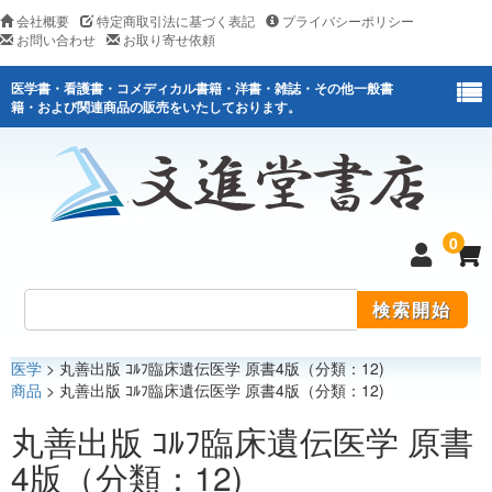
会社概要
特定商取引法に基づく表記
プライバシーポリシー
お問い合わせ
お取り寄せ依頼
医学書・看護書・コメディカル書籍・洋書・雑誌・その他一般書
籍・および関連商品の販売をいたしております。
0
医学
> 丸善出版 ｺﾙﾌ臨床遺伝医学 原書4版（分類：12)
医学
商品
> 丸善出版 ｺﾙﾌ臨床遺伝医学 原書4版（分類：12)
看護
丸善出版 ｺﾙﾌ臨床遺伝医学 原書
4版（分類：12)
医薬関連