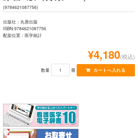
レジデント
(9784621087756)
出版社：丸善出版
ISBN:9784621087756
配架位置：医学統計
¥4,180
(税込)
数量
冊