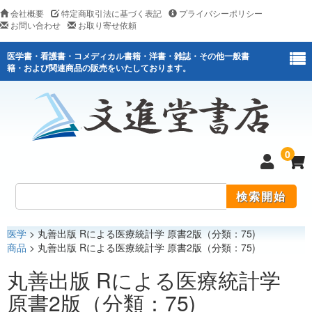
会社概要
特定商取引法に基づく表記
プライバシーポリシー
お問い合わせ
お取り寄せ依頼
医学書・看護書・コメディカル書籍・洋書・雑誌・その他一般書
籍・および関連商品の販売をいたしております。
0
医学
> 丸善出版 Rによる医療統計学 原書2版（分類：75)
医学
商品
> 丸善出版 Rによる医療統計学 原書2版（分類：75)
看護
丸善出版 Rによる医療統計学
原書2版（分類：75)
医薬関連