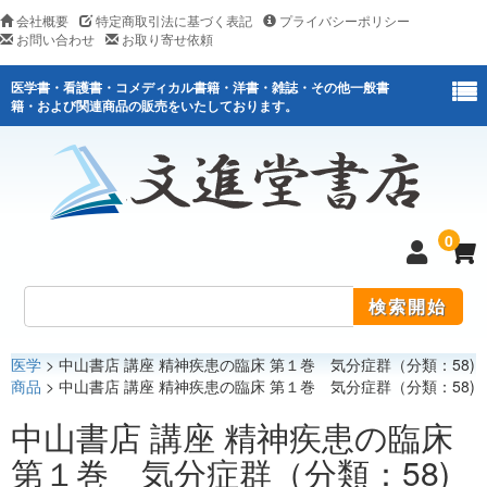
会社概要
特定商取引法に基づく表記
プライバシーポリシー
お問い合わせ
お取り寄せ依頼
医学書・看護書・コメディカル書籍・洋書・雑誌・その他一般書
籍・および関連商品の販売をいたしております。
0
医学
> 中山書店 講座 精神疾患の臨床 第１巻 気分症群（分類：58)
医学
商品
> 中山書店 講座 精神疾患の臨床 第１巻 気分症群（分類：58)
看護
中山書店 講座 精神疾患の臨床
第１巻 気分症群（分類：58)
医薬関連