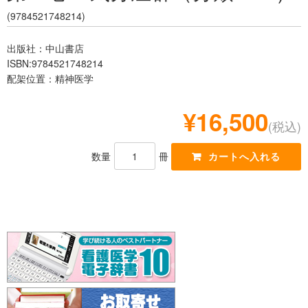
レジデント
(9784521748214)
出版社：中山書店
ISBN:9784521748214
配架位置：精神医学
¥16,500
(税込)
数量
冊