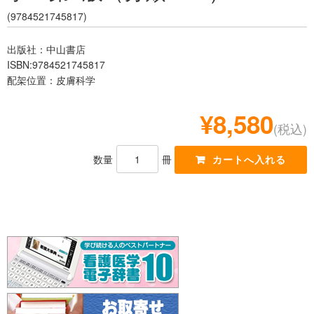
レジデント
(9784521745817)
出版社：中山書店
ISBN:9784521745817
配架位置：皮膚科学
¥8,580
(税込)
数量
冊