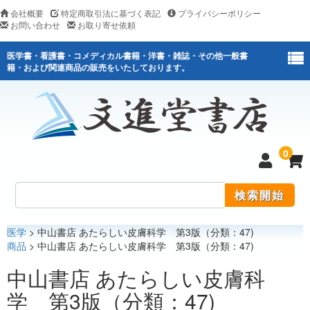
会社概要
特定商取引法に基づく表記
プライバシーポリシー
お問い合わせ
お取り寄せ依頼
医学書・看護書・コメディカル書籍・洋書・雑誌・その他一般書
籍・および関連商品の販売をいたしております。
0
医学
> 中山書店 あたらしい皮膚科学 第3版（分類：47)
医学
商品
> 中山書店 あたらしい皮膚科学 第3版（分類：47)
看護
中山書店 あたらしい皮膚科
学 第3版（分類：47)
医薬関連