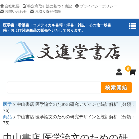
会社概要
特定商取引法に基づく表記
プライバシーポリシー
お問い合わせ
お取り寄せ依頼
医学書・看護書・コメディカル書籍・洋書・雑誌・その他一般書
籍・および関連商品の販売をいたしております。
0
医学
> 中山書店 医学論文のための研究デザインと統計解析（分類：
医学
75)
商品
> 中山書店 医学論文のための研究デザインと統計解析（分類：
看護
75)
医薬関連
中山書店 医学論文のための研