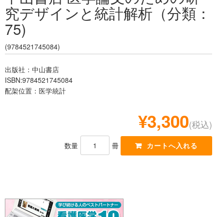
究デザインと統計解析（分類：
レジデント
75)
(9784521745084)
出版社：中山書店
ISBN:9784521745084
配架位置：医学統計
¥3,300
(税込)
数量
冊