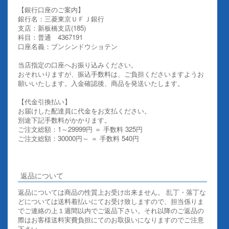
【銀行口座のご案内】
銀行名：三菱東京ＵＦＪ銀行
支店：新板橋支店(185)
科目：普通 4367191
口座名義：ブンシンドウショテン
当店指定の口座へお振り込みください。
おそれいりますが、振込手数料は、ご負担くださいますようお
願いいたします。入金確認後、商品を発送いたします。
【代金引換払い】
お届けした配達員に代金をお支払ください。
別途下記手数料がかかります。
ご注文総額：1～29999円 ＝ 手数料 325円
ご注文総額：30000円～ ＝ 手数料 540円
その他お支払いについての詳細はこちらを御覧ください
返品について
返品については商品の性質上お受け出来ません。 乱丁・落丁な
どについては送料着払いにてお受け致しますので、担当係りま
でご連絡の上１週間以内でご返品下さい。それ以降のご返品の
際はお客様送料実費負担にてのお取扱いになりますのでご注意
下さい。