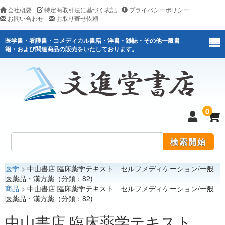
会社概要
特定商取引法に基づく表記
プライバシーポリシー
お問い合わせ
お取り寄せ依頼
医学書・看護書・コメディカル書籍・洋書・雑誌・その他一般書
籍・および関連商品の販売をいたしております。
0
医学
> 中山書店 臨床薬学テキスト セルフメディケーション/一般
医学
医薬品・漢方薬（分類：82)
商品
> 中山書店 臨床薬学テキスト セルフメディケーション/一般
看護
医薬品・漢方薬（分類：82)
医薬関連
中山書店 臨床薬学テキスト