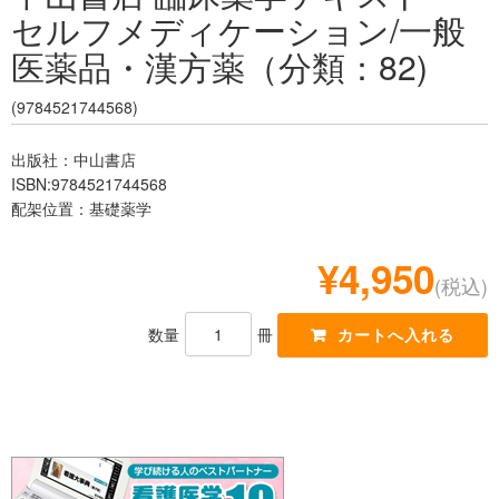
セルフメディケーション/一般
レジデント
医薬品・漢方薬（分類：82)
(9784521744568)
出版社：中山書店
ISBN:9784521744568
配架位置：基礎薬学
¥4,950
(税込)
数量
冊