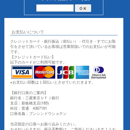
お支払いについて
クレジットカード・銀行振込（前払い）・代引き・すでにお取
引をさせて頂いているお客様は営業部扱いでのお支払いが可能
です。
【クレジットカード払い】
以下のカードがご利用可能です。
※お支払い回数は１回払いとさせていただきます。
【銀行口座のご案内】
銀行名：三菱東京ＵＦＪ銀行
支店：新板橋支店(185)
科目：普通 4367191
口座名義：ブンシンドウショテン
当店指定の口座へお振り込みください。
おそれいりますが、振込手数料は、ご負担くださいますようお