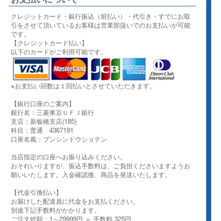
クレジットカード・銀行振込（前払い）・代引き・すでにお取
引をさせて頂いているお客様は営業部扱いでのお支払いが可能
です。
【クレジットカード払い】
以下のカードがご利用可能です。
※お支払い回数は１回払いとさせていただきます。
【銀行口座のご案内】
銀行名：三菱東京ＵＦＪ銀行
支店：新板橋支店(185)
科目：普通 4367191
口座名義：ブンシンドウショテン
当店指定の口座へお振り込みください。
おそれいりますが、振込手数料は、ご負担くださいますようお
願いいたします。入金確認後、商品を発送いたします。
【代金引換払い】
お届けした配達員に代金をお支払ください。
別途下記手数料がかかります。
ご注文総額：1～29999円 ＝ 手数料 325円