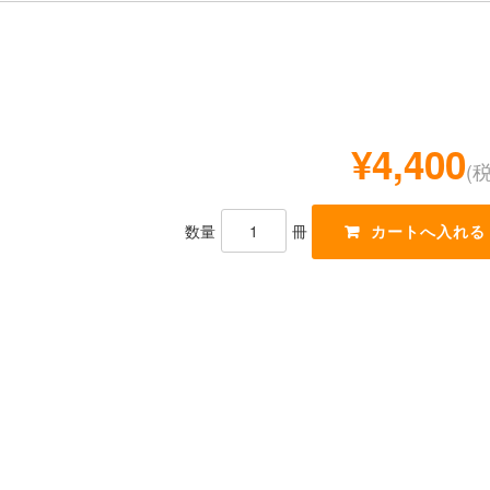
¥4,400
(
数量
冊