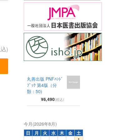
税込)
丸善出版 PNFﾊﾝﾄﾞ
ﾌﾞｯｸ 第4版（分
類：50)
¥6,490
(税込)
今月(2026年8月)
日
月
火
水
木
金
土
1