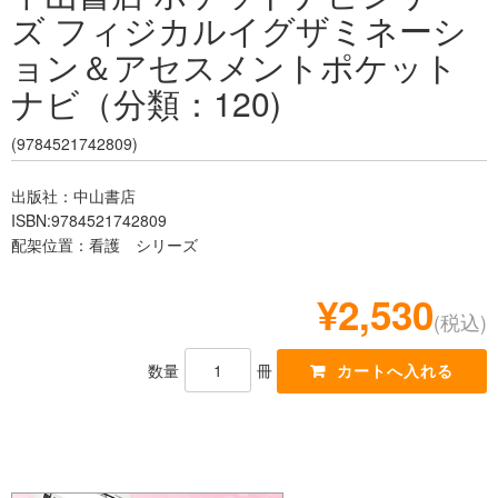
ズ フィジカルイグザミネーシ
レジデント
ョン＆アセスメントポケット
ナビ（分類：120)
(9784521742809)
出版社：中山書店
ISBN:9784521742809
配架位置：看護 シリーズ
¥2,530
(税込)
数量
冊