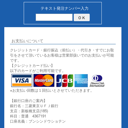
テキスト発注ナンバー入力
お支払いについて
クレジットカード・銀行振込（前払い）・代引き・すでにお取
引をさせて頂いているお客様は営業部扱いでのお支払いが可能
です。
【クレジットカード払い】
以下のカードがご利用可能です。
※お支払い回数は１回払いとさせていただきます。
【銀行口座のご案内】
銀行名：三菱東京ＵＦＪ銀行
支店：新板橋支店(185)
科目：普通 4367191
口座名義：ブンシンドウショテン