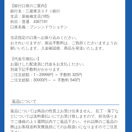
【銀行口座のご案内】
銀行名：三菱東京ＵＦＪ銀行
支店：新板橋支店(185)
科目：普通 4367191
口座名義：ブンシンドウショテン
当店指定の口座へお振り込みください。
おそれいりますが、振込手数料は、ご負担くださいますようお
願いいたします。入金確認後、商品を発送いたします。
【代金引換払い】
お届けした配達員に代金をお支払ください。
別途下記手数料がかかります。
ご注文総額：1～29999円 ＝ 手数料 325円
ご注文総額：30000円～ ＝ 手数料 540円
その他お支払いについての詳細はこちらを御覧ください
返品について
返品については商品の性質上お受け出来ません。 乱丁・落丁な
どについては送料着払いにてお受け致しますので、担当係りま
でご連絡の上１週間以内でご返品下さい。それ以降のご返品の
際はお客様送料実費負担にてのお取扱いになりますのでご注意
下さい。