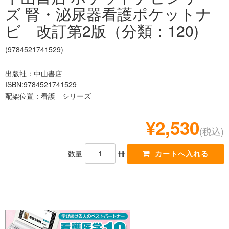
ズ 腎・泌尿器看護ポケットナ
レジデント
ビ 改訂第2版（分類：120)
(9784521741529)
出版社：中山書店
ISBN:9784521741529
配架位置：看護 シリーズ
¥2,530
(税込)
数量
冊