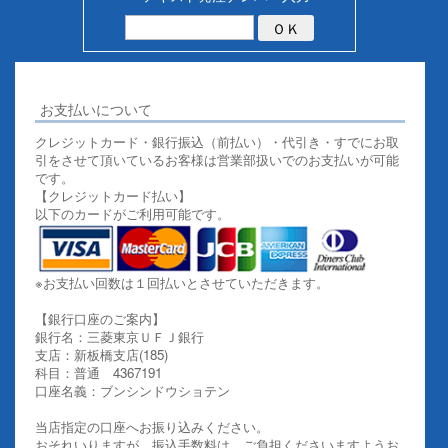
お支払いについて
クレジットカード・銀行振込（前払い）・代引き・すでにお取
引をさせて頂いているお客様は営業部扱いでのお支払いが可能
です。
【クレジットカード払い】
以下のカードがご利用可能です。
※お支払い回数は１回払いとさせていただきます。
【銀行口座のご案内】
銀行名：三菱東京ＵＦＪ銀行
支店：新板橋支店(185)
科目：普通 4367191
口座名義：ブンシンドウショテン
当店指定の口座へお振り込みください。
おそれいりますが、振込手数料は、ご負担くださいますようお