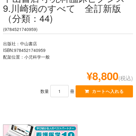
9.川崎病のすべて 全訂新版
レジデント
（分類：44)
(9784521740959)
出版社：中山書店
ISBN:9784521740959
配架位置：小児科学一般
¥8,800
(税込)
数量
冊