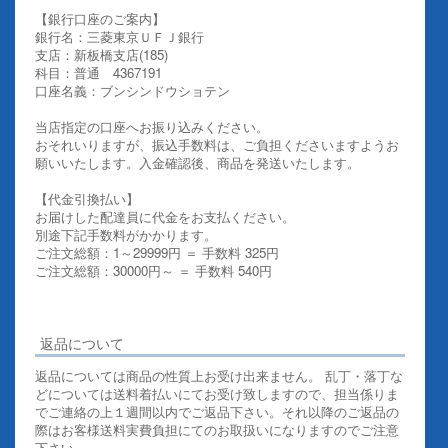
【銀行口座のご案内】
銀行名：三菱東京ＵＦＪ銀行
支店：新板橋支店(185)
科目：普通 4367191
口座名義：ブンシンドウショテン
当店指定の口座へお振り込みください。
おそれいりますが、振込手数料は、ご負担くださいますようお
願いいたします。入金確認後、商品を発送いたします。
【代金引換払い】
お届けした配達員に代金をお支払ください。
別途下記手数料がかかります。
ご注文総額：1～29999円 ＝ 手数料 325円
ご注文総額：30000円～ ＝ 手数料 540円
その他お支払いについての詳細はこちらを御覧ください
返品について
返品については商品の性質上お受け出来ません。 乱丁・落丁な
どについては送料着払いにてお受け致しますので、担当係りま
でご連絡の上１週間以内でご返品下さい。それ以降のご返品の
際はお客様送料実費負担にてのお取扱いになりますのでご注意
下さい。