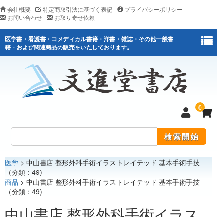
会社概要
特定商取引法に基づく表記
プライバシーポリシー
お問い合わせ
お取り寄せ依頼
医学書・看護書・コメディカル書籍・洋書・雑誌・その他一般書
籍・および関連商品の販売をいたしております。
0
医学
> 中山書店 整形外科手術イラストレイテッド 基本手術手技
医学
（分類：49)
商品
> 中山書店 整形外科手術イラストレイテッド 基本手術手技
看護
（分類：49)
医薬関連
中山書店 整形外科手術イラス