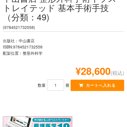
トレイテッド 基本手術手技
レジデント
（分類：49)
(9784521732558)
出版社：中山書店
ISBN:9784521732558
配架位置：整形外科学
¥28,600
(税込)
数量
冊