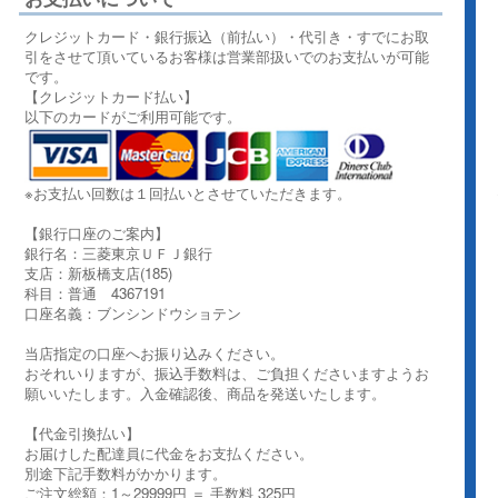
クレジットカード・銀行振込（前払い）・代引き・すでにお取
引をさせて頂いているお客様は営業部扱いでのお支払いが可能
です。
【クレジットカード払い】
以下のカードがご利用可能です。
※お支払い回数は１回払いとさせていただきます。
【銀行口座のご案内】
銀行名：三菱東京ＵＦＪ銀行
支店：新板橋支店(185)
科目：普通 4367191
口座名義：ブンシンドウショテン
当店指定の口座へお振り込みください。
おそれいりますが、振込手数料は、ご負担くださいますようお
願いいたします。入金確認後、商品を発送いたします。
【代金引換払い】
お届けした配達員に代金をお支払ください。
別途下記手数料がかかります。
ご注文総額：1～29999円 ＝ 手数料 325円