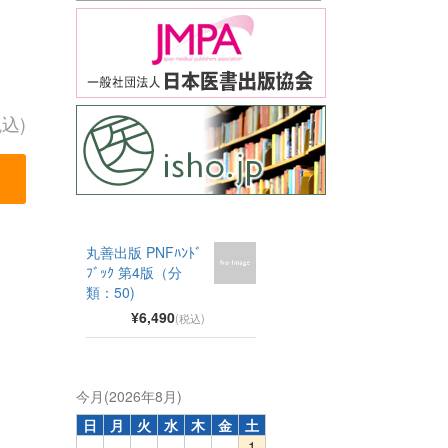
税込)
丸善出版 PNFﾊﾝﾄﾞ
ﾌﾞｯｸ 第4版（分
類：50)
¥6,490
(税込)
今月(2026年8月)
日
月
火
水
木
金
土
1