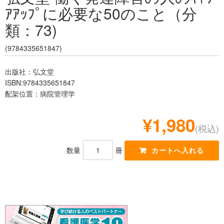
ｱｱｯﾌﾟに必要な50のこと（分
レジデント
類：73)
(9784335651847)
出版社：弘文堂
ISBN:9784335651847
配架位置：病院管理学
¥1,980
(税込)
数量
冊