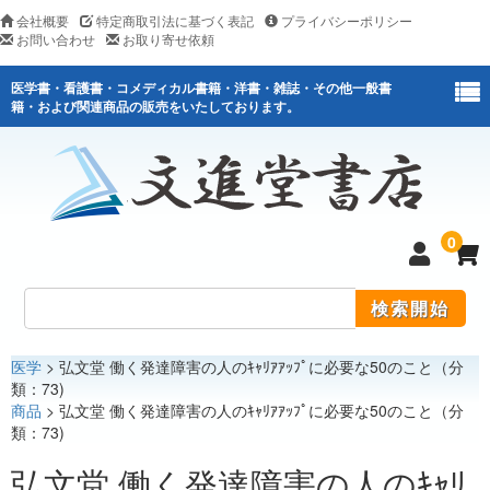
会社概要
特定商取引法に基づく表記
プライバシーポリシー
お問い合わせ
お取り寄せ依頼
医学書・看護書・コメディカル書籍・洋書・雑誌・その他一般書
籍・および関連商品の販売をいたしております。
0
医学
> 弘文堂 働く発達障害の人のｷｬﾘｱｱｯﾌﾟに必要な50のこと（分
医学
類：73)
商品
> 弘文堂 働く発達障害の人のｷｬﾘｱｱｯﾌﾟに必要な50のこと（分
看護
類：73)
医薬関連
弘文堂 働く発達障害の人のｷｬﾘ