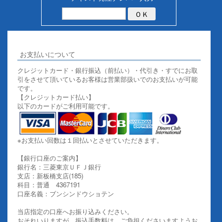
お支払いについて
クレジットカード・銀行振込（前払い）・代引き・すでにお取
引をさせて頂いているお客様は営業部扱いでのお支払いが可能
です。
【クレジットカード払い】
以下のカードがご利用可能です。
※お支払い回数は１回払いとさせていただきます。
【銀行口座のご案内】
銀行名：三菱東京ＵＦＪ銀行
支店：新板橋支店(185)
科目：普通 4367191
口座名義：ブンシンドウショテン
当店指定の口座へお振り込みください。
おそれいりますが、振込手数料は、ご負担くださいますようお