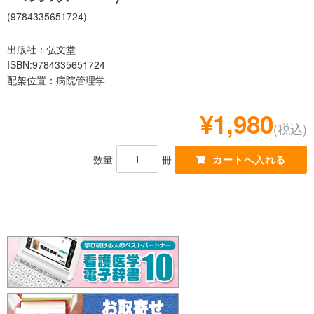
レジデント
(9784335651724)
出版社：弘文堂
ISBN:9784335651724
配架位置：病院管理学
¥1,980
(税込)
数量
冊