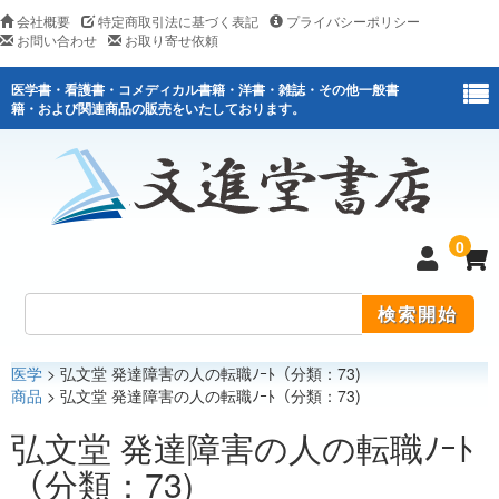
会社概要
特定商取引法に基づく表記
プライバシーポリシー
お問い合わせ
お取り寄せ依頼
医学書・看護書・コメディカル書籍・洋書・雑誌・その他一般書
籍・および関連商品の販売をいたしております。
0
医学
> 弘文堂 発達障害の人の転職ﾉｰﾄ（分類：73)
医学
商品
> 弘文堂 発達障害の人の転職ﾉｰﾄ（分類：73)
看護
弘文堂 発達障害の人の転職ﾉｰﾄ
（分類：73)
医薬関連