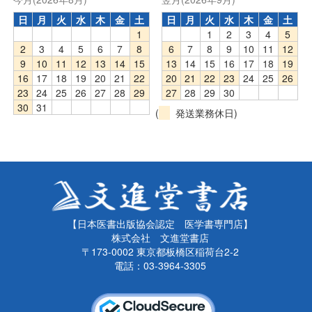
日
月
火
水
木
金
土
日
月
火
水
木
金
土
1
1
2
3
4
5
2
3
4
5
6
7
8
6
7
8
9
10
11
12
9
10
11
12
13
14
15
13
14
15
16
17
18
19
16
17
18
19
20
21
22
20
21
22
23
24
25
26
23
24
25
26
27
28
29
27
28
29
30
30
31
(
発送業務休日)
【日本医書出版協会認定 医学書専門店】
株式会社 文進堂書店
〒173-0002 東京都板橋区稲荷台2-2
電話：03-3964-3305