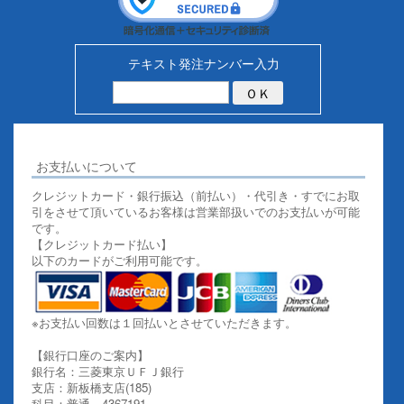
テキスト発注ナンバー入力
お支払いについて
クレジットカード・銀行振込（前払い）・代引き・すでにお取
引をさせて頂いているお客様は営業部扱いでのお支払いが可能
です。
【クレジットカード払い】
以下のカードがご利用可能です。
※お支払い回数は１回払いとさせていただきます。
【銀行口座のご案内】
銀行名：三菱東京ＵＦＪ銀行
支店：新板橋支店(185)
科目：普通 4367191