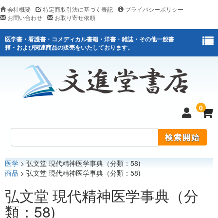
会社概要
特定商取引法に基づく表記
プライバシーポリシー
お問い合わせ
お取り寄せ依頼
医学書・看護書・コメディカル書籍・洋書・雑誌・その他一般書
籍・および関連商品の販売をいたしております。
0
医学
> 弘文堂 現代精神医学事典（分類：58)
医学
商品
> 弘文堂 現代精神医学事典（分類：58)
看護
弘文堂 現代精神医学事典（分
類：58)
医薬関連