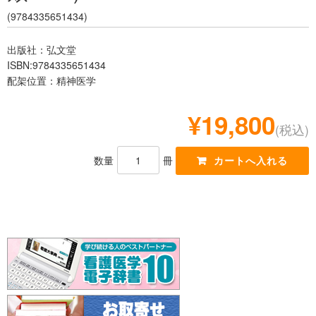
レジデント
(9784335651434)
出版社：弘文堂
ISBN:9784335651434
配架位置：精神医学
¥19,800
(税込)
数量
冊