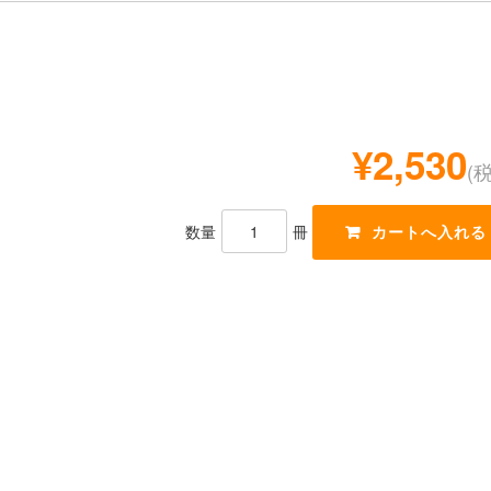
¥2,530
(
数量
冊