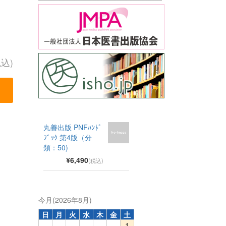
税込)
丸善出版 PNFﾊﾝﾄﾞ
ﾌﾞｯｸ 第4版（分
類：50)
¥6,490
(税込)
今月(2026年8月)
日
月
火
水
木
金
土
1