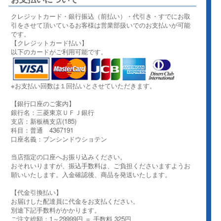
クレジットカード・銀行振込（前払い）・代引き・すでにお取
引をさせて頂いているお客様は営業部扱いでのお支払いが可能
です。
【クレジットカード払い】
以下のカードがご利用可能です。
※お支払い回数は１回払いとさせていただきます。
【銀行口座のご案内】
銀行名：三菱東京ＵＦＪ銀行
支店：新板橋支店(185)
科目：普通 4367191
口座名義：ブンシンドウショテン
当店指定の口座へお振り込みください。
おそれいりますが、振込手数料は、ご負担くださいますようお
願いいたします。入金確認後、商品を発送いたします。
【代金引換払い】
お届けした配達員に代金をお支払ください。
別途下記手数料がかかります。
ご注文総額：1～29999円 ＝ 手数料 325円