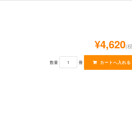
¥4,620
(
数量
冊