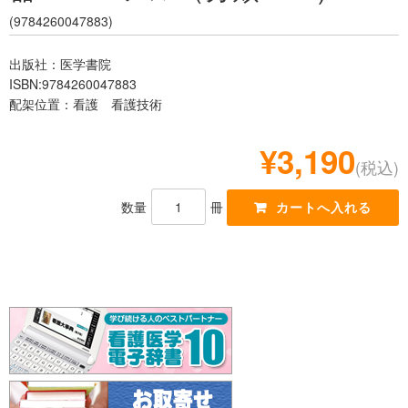
レジデント
(9784260047883)
出版社：医学書院
ISBN:9784260047883
配架位置：看護 看護技術
¥3,190
(税込)
数量
冊