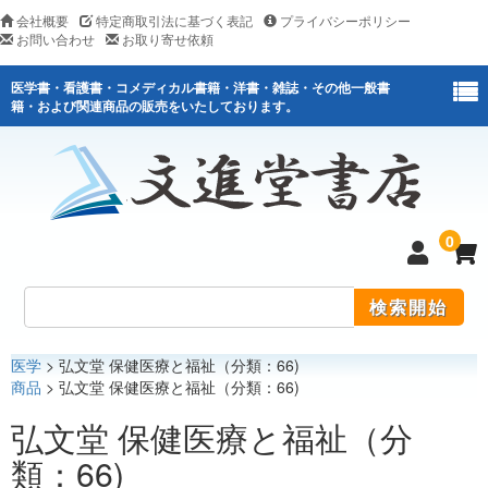
会社概要
特定商取引法に基づく表記
プライバシーポリシー
お問い合わせ
お取り寄せ依頼
医学書・看護書・コメディカル書籍・洋書・雑誌・その他一般書
籍・および関連商品の販売をいたしております。
0
医学
> 弘文堂 保健医療と福祉（分類：66)
医学
商品
> 弘文堂 保健医療と福祉（分類：66)
看護
弘文堂 保健医療と福祉（分
類：66)
医薬関連