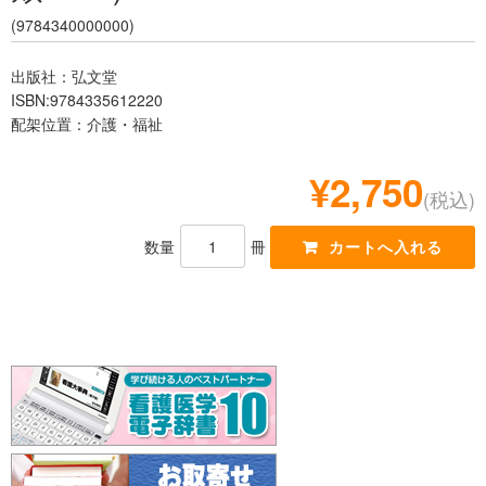
レジデント
(9784340000000)
出版社：弘文堂
ISBN:9784335612220
配架位置：介護・福祉
¥2,750
(税込)
数量
冊