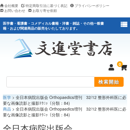
会社概要
特定商取引法に基づく表記
プライバシーポリシー
お問い合わせ
お取り寄せ依頼
医学書・看護書・コメディカル書籍・洋書・雑誌・その他一般書
籍・および関連商品の販売をいたしております。
0
医学
> 全日本病院出版会 Orthopaedics増刊 32/12 整形外科医に必
医学
要な画像読影と撮影ﾃｸﾆｯ（分類：84)
商品
> 全日本病院出版会 Orthopaedics増刊 32/12 整形外科医に必
看護
要な画像読影と撮影ﾃｸﾆｯ（分類：84)
医薬関連
全日本病院出版会