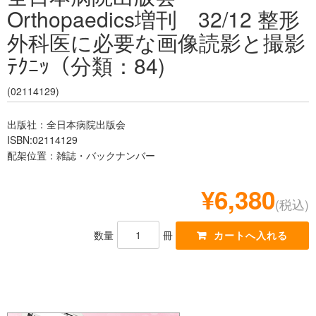
Orthopaedics増刊 32/12 整形
レジデント
外科医に必要な画像読影と撮影
ﾃｸﾆｯ（分類：84)
(02114129)
出版社：全日本病院出版会
ISBN:02114129
配架位置：雑誌・バックナンバー
¥6,380
(税込)
数量
冊