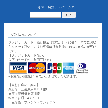
テキスト発注ナンバー入力
お支払いについて
クレジットカード・銀行振込（前払い）・代引き・すでにお取
引をさせて頂いているお客様は営業部扱いでのお支払いが可能
です。
【クレジットカード払い】
以下のカードがご利用可能です。
※お支払い回数は１回払いとさせていただきます。
【銀行口座のご案内】
銀行名：三菱東京ＵＦＪ銀行
支店：新板橋支店(185)
科目：普通 4367191
口座名義：ブンシンドウショテン